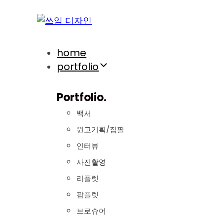
Skip
Skip
links
to
primary
navigation
home
Skip
portfolio
to
content
Portfolio.
백서
원고기획/집필
인터뷰
사진촬영
리플렛
팜플렛
브로슈어