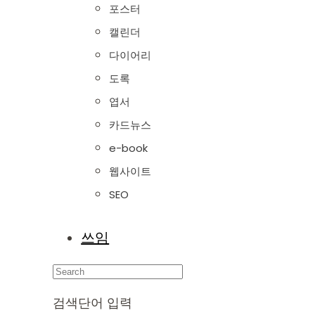
포스터
캘린더
다이어리
도록
엽서
카드뉴스
e-book
웹사이트
SEO
쓰임
Search
검색단어 입력