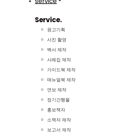
service
Service.
원고기획
사진 촬영
백서 제작
사례집 제작
가이드북 제작
매뉴얼북 제작
연보 제작
정기간행물
홍보책자
소책자 제작
보고서 제작