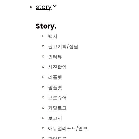
story
Story.
백서
원고기획/집필
인터뷰
사진촬영
리플렛
팜플렛
브로슈어
카달로그
보고서
애뉴얼리포트/연보
가이드북