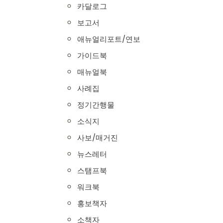
카달로그
보고서
애뉴얼리포트/연보
가이드북
매뉴얼북
사례집
정기간행물
소식지
사보/매거진
뉴스레터
스탬프북
워크북
홍보책자
소책자