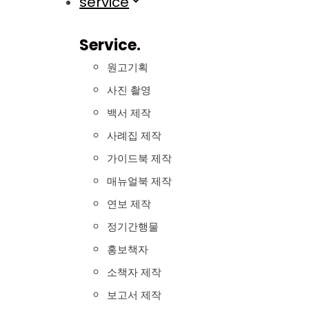
service
Service.
원고기획
사진 촬영
백서 제작
사례집 제작
가이드북 제작
매뉴얼북 제작
연보 제작
정기간행물
홍보책자
소책자 제작
보고서 제작