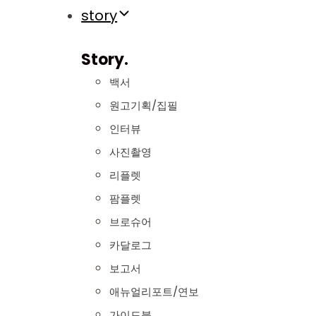
story
Story.
백서
원고기획/집필
인터뷰
사진촬영
리플렛
팜플렛
브로슈어
카달로그
보고서
애뉴얼리포트/연보
가이드북