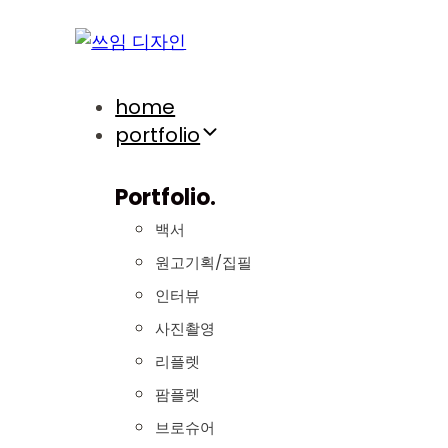
Skip
Skip
links
to
primary
navigation
home
Skip
portfolio
to
content
Portfolio.
백서
원고기획/집필
인터뷰
사진촬영
리플렛
팜플렛
브로슈어