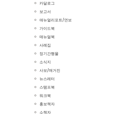
카달로그
보고서
애뉴얼리포트/연보
가이드북
매뉴얼북
사례집
정기간행물
소식지
사보/매거진
뉴스레터
스탬프북
워크북
홍보책자
소책자