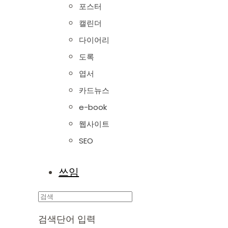
포스터
캘린더
다이어리
도록
엽서
카드뉴스
e-book
웹사이트
SEO
쓰임
Search
검색단어 입력