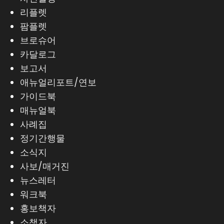
리플렛
팜플렛
브로슈어
카달로그
보고서
애뉴얼리포트/연보
가이드북
매뉴얼북
사례집
정기간행물
소식지
사보/매거진
뉴스레터
워크북
홍보책자
소책자