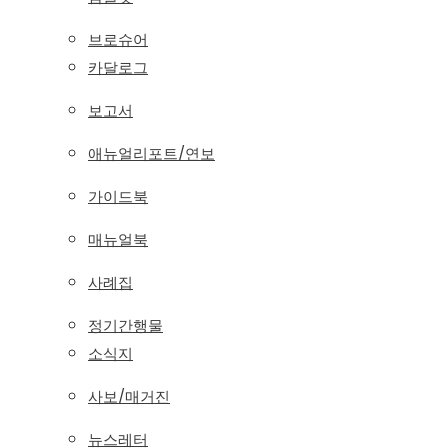
브로슈어
카달로그
보고서
애뉴얼리포트/연보
가이드북
매뉴얼북
사례집
정기간행물
소식지
사보/매거진
뉴스레터