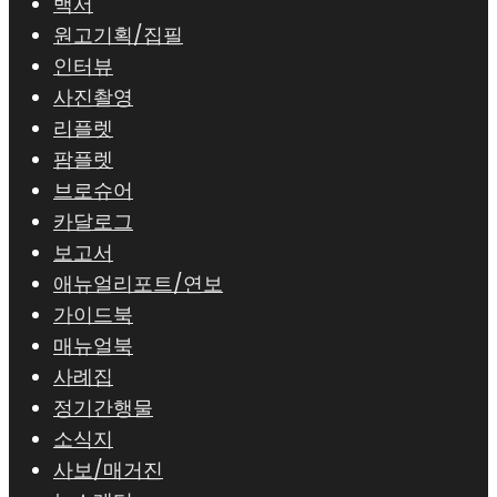
백서
원고기획/집필
인터뷰
사진촬영
리플렛
팜플렛
브로슈어
카달로그
보고서
애뉴얼리포트/연보
가이드북
매뉴얼북
사례집
정기간행물
소식지
사보/매거진