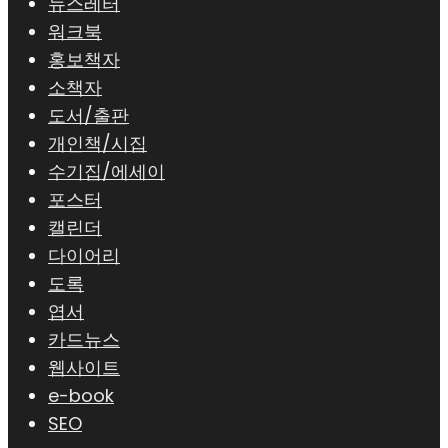
뉴스레터
워크북
홍보책자
소책자
도서/출판
개인책/시집
수기집/에세이
포스터
캘린더
다이어리
도록
엽서
카드뉴스
웹사이트
e-book
SEO