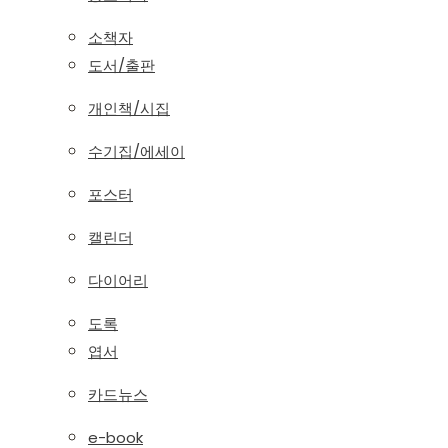
소책자
도서/출판
개인책/시집
수기집/에세이
포스터
캘린더
다이어리
도록
엽서
카드뉴스
e-book