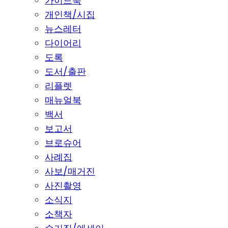
가이드북
개인책/시집
뉴스레터
다이어리
도록
도서/출판
리플렛
매뉴얼북
백서
보고서
브로슈어
사례집
사보/매거진
사진촬영
소식지
소책자