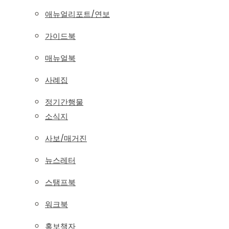
애뉴얼리포트/연보
가이드북
매뉴얼북
사례집
정기간행물
소식지
사보/매거진
뉴스레터
스탬프북
워크북
홍보책자