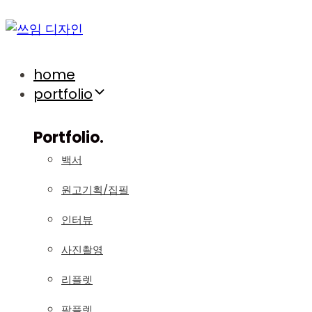
Skip
Skip
links
to
primary
navigation
home
Skip
portfolio
to
content
Portfolio.
백서
원고기획/집필
인터뷰
사진촬영
리플렛
팜플렛