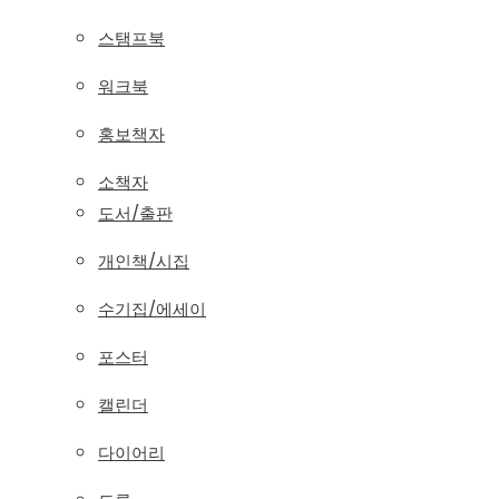
스탬프북
워크북
홍보책자
소책자
도서/출판
개인책/시집
수기집/에세이
포스터
캘린더
다이어리