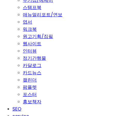
수기집/에세이
스탬프북
애뉴얼리포트/연보
엽서
워크북
원고기획/집필
웹사이트
인터뷰
정기간행물
카달로그
카드뉴스
캘린더
팜플렛
포스터
홍보책자
SEO