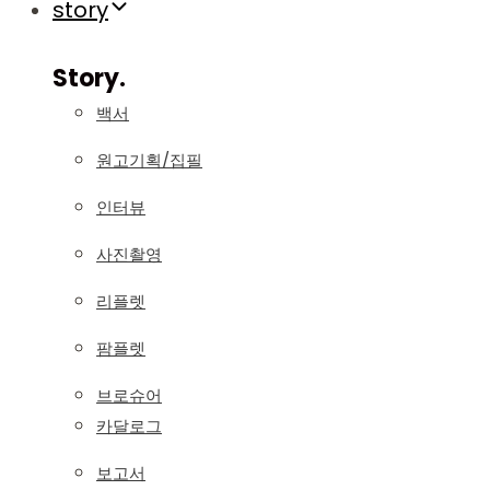
story
Story.
백서
원고기획/집필
인터뷰
사진촬영
리플렛
팜플렛
브로슈어
카달로그
보고서